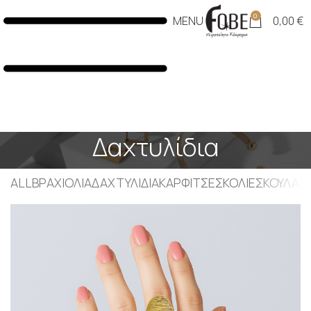
0
MENU
0,00
€
Δαχτυλίδια
ALL
ΒΡΑΧΙΌΛΙΑ
ΔΑΧΤΥΛΊΔΙΑ
ΚΑΡΦΊΤΣΕΣ
ΚΟΛΙΈ
ΣΚΟΥΛΑΡΊ