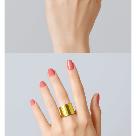
Portfolio Ε83071
Δαχτυλίδια