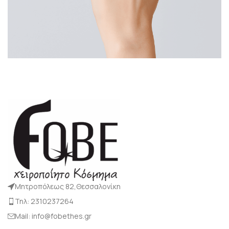
Portfolio Ε82394
Δαχτυλίδια
Μητροπόλεως 82,Θεσσαλονίκη
Τηλ: 2310237264
Mail: info@fobethes.gr