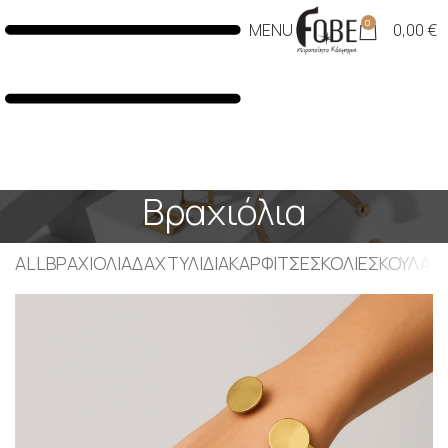
0
MENU
0,00
€
Βραχιόλια
ALL
ΒΡΑΧΙΌΛΙΑ
ΔΑΧΤΥΛΊΔΙΑ
ΚΑΡΦΊΤΣΕΣ
ΚΟΛΙΈ
ΣΚΟΥΛΑΡΊ