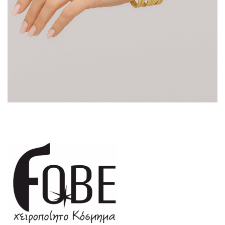
Portfolio Δ63955
Βραχιόλια