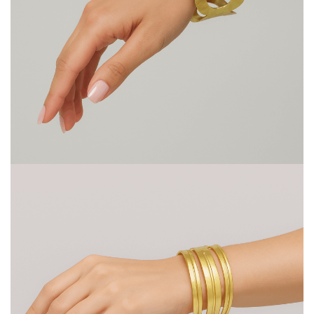
Portfolio Δ64128
Βραχιόλια