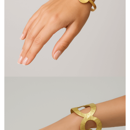
Portfolio Δ64217
Βραχιόλια