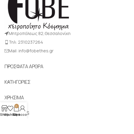
Μητροπόλεως 82,Θεσσαλονίκη
Τηλ: 2310237264
Mail: info@fobethes.gr
ΠΡΟΣΦΑΤΑ ΑΡΘΡΑ
ΚΑΤΗΓΟΡΙΕΣ
ΧΡΗΣΙΜΑ
0
FOLLOW US
Shop
Wishlist
My account
Cart
Copyright © 2025 Fobethes. Designed by
Suge