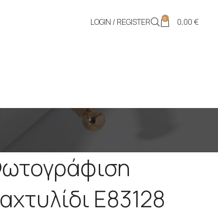
0
LOGIN / REGISTER
0,00
€
ωτογράφιση
αχτυλίδι Ε83128