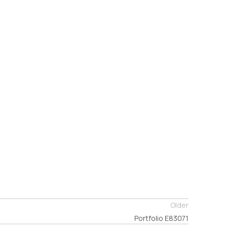
Older
Portfolio Ε83071