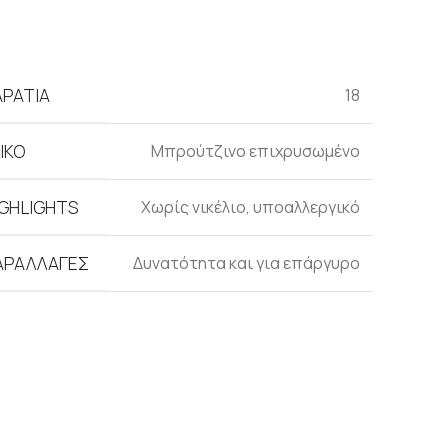
ΑΡΆΤΙΑ
18
ΙΚΌ
Μπρούτζινο επιχρυσωμένο
IGHLIGHTS
Xωρίς νικέλιο, υποαλλεργικό
ΑΡΑΛΛΑΓΈΣ
Δυνατότητα και για επάργυρο