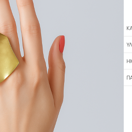
Κ
ΥΛ
H
Π