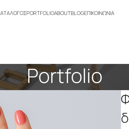
ΚΑΤΑΛΟΓΟΣ
PORTFOLIO
ABOUT
BLOG
ΕΠΙΚΟΙΝΩΝΙΑ
Portfolio
Φ
δ