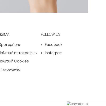
Δαχτυλίδια
Δ
Portfolio Ε83071
Port
ΗΣΙΜΑ
FOLLOW US
Όροι χρήσης
Facebook
Πολιτική επιστροφών
Instagram
ολιτική Cookies
Επικοινωνία