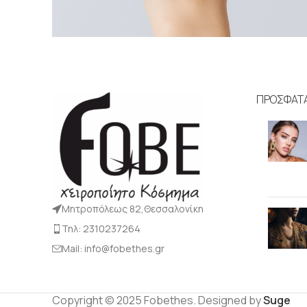
Δαχτυλίδια
Portfolio Ε83317
ΠΡΟΣΦΑΤ
Μητροπόλεως 82,Θεσσαλονίκη
Τηλ: 2310237264
Mail: info@fobethes.gr
Copyright © 2025 Fobethes. Designed by
Suge