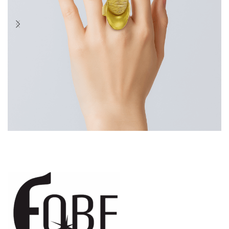
Portfolio Ε83317
Δαχτυλίδια