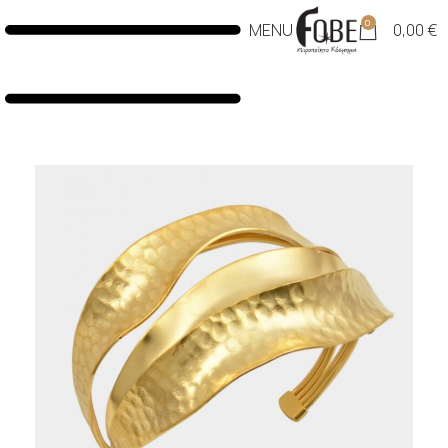
0
MENU
0,00
€