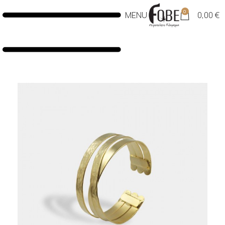
0
MENU
0,00
€