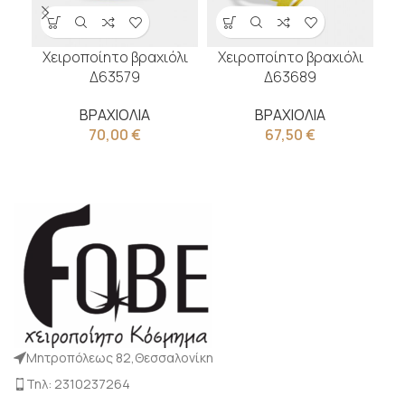
Χειροποίητο βραχιόλι
Χειροποίητο βραχιόλι
Χ
Δ63579
Δ63689
ΒΡΑΧΙΟΛΙΑ
ΒΡΑΧΙΟΛΙΑ
70,00
€
67,50
€
Μητροπόλεως 82,Θεσσαλονίκη
Τηλ: 2310237264