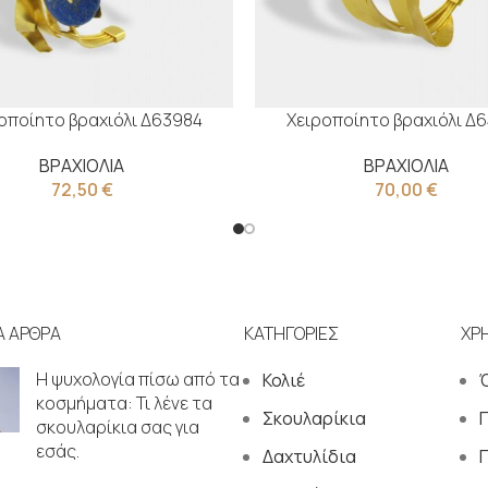
οποίητο βραχιόλι Δ63984
Χειροποίητο βραχιόλι Δ
ΒΡΑΧΙΟΛΙΑ
ΒΡΑΧΙΟΛΙΑ
72,50
€
70,00
€
Α ΑΡΘΡΑ
ΚΑΤΗΓΟΡΙΕΣ
ΧΡ
Η ψυχολογία πίσω από τα
Κολιέ
κοσμήματα: Τι λένε τα
Σκουλαρίκια
σκουλαρίκια σας για
εσάς.
Δαχτυλίδια
Π