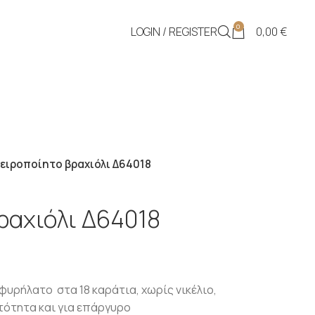
0
LOGIN / REGISTER
0,00
€
ειροποίητο βραχιόλι Δ64018
ραχιόλι Δ64018
υρήλατο στα 18 καράτια, χωρίς νικέλιο,
τότητα και για επάργυρο