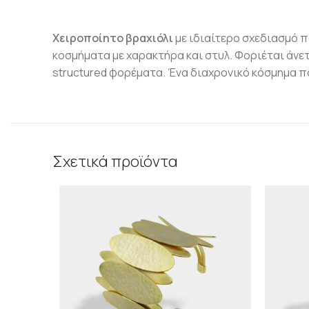
Χειροποίητο βραχιόλι
με ιδιαίτερο σχεδιασμό π
κοσμήματα με χαρακτήρα και στυλ. Φοριέται άνε
structured φορέματα. Ένα διαχρονικό κόσμημα π
Σχετικά προϊόντα