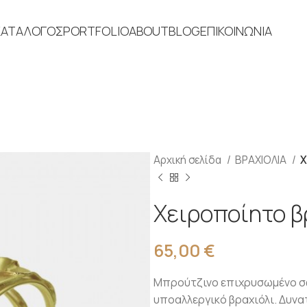
ΚΑΤΑΛΟΓΟΣ
PORTFOLIO
ABOUT
BLOG
ΕΠΙΚΟΙΝΩΝΙΑ
Αρχική σελίδα
ΒΡΑΧΙΟΛΙΑ
Χ
Χειροποίητο β
65,00
€
Μπρούτζινο επιχρυσωμένο σφ
υποαλλεργικό βραχιόλι. Δυνα