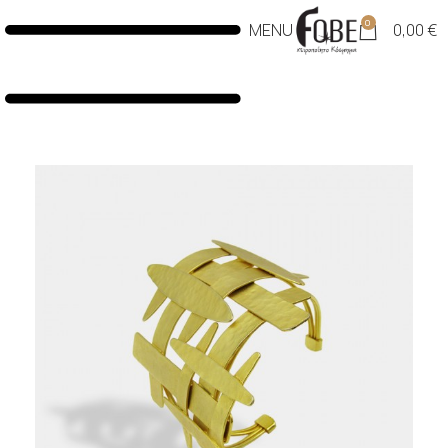
0
MENU
0,00
€