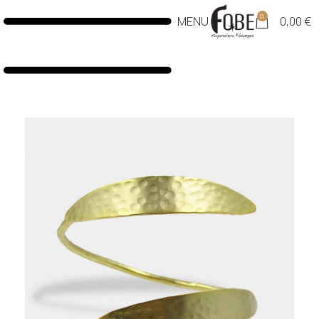
0
MENU
0,00
€