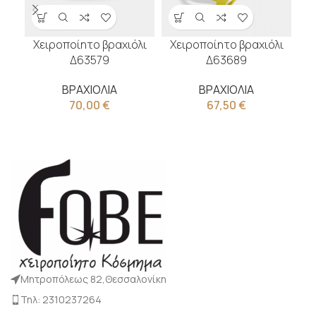
Χειροποίητο βραχιόλι
Χειροποίητο βραχιόλι
Χ
Δ63579
Δ63689
ΒΡΑΧΙΟΛΙΑ
ΒΡΑΧΙΟΛΙΑ
70,00
€
67,50
€
Μητροπόλεως 82,Θεσσαλονίκη
Τηλ: 2310237264