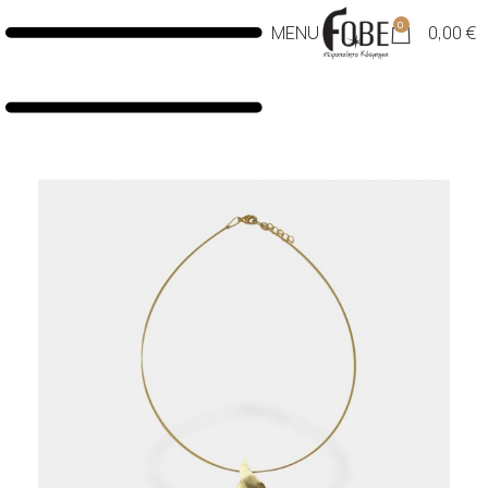
0
MENU
0,00
€