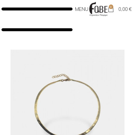
0
MENU
0,00
€