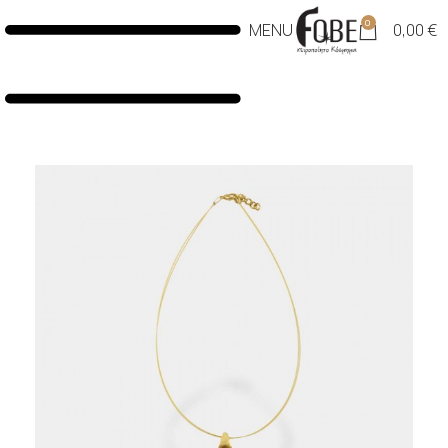
0
MENU
0,00
€