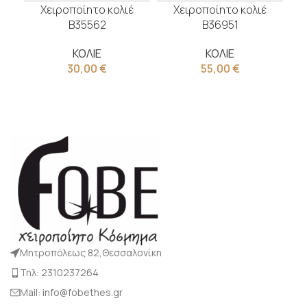
Χειροποίητο κολιέ
Χειροποίητο κολιέ
Β35562
Β36951
ΚΟΛΙΕ
ΚΟΛΙΕ
30,00
€
55,00
€
Μητροπόλεως 82,Θεσσαλονίκη
Τηλ: 2310237264
Mail: info@fobethes.gr