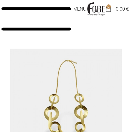
0
MENU
0,00
€