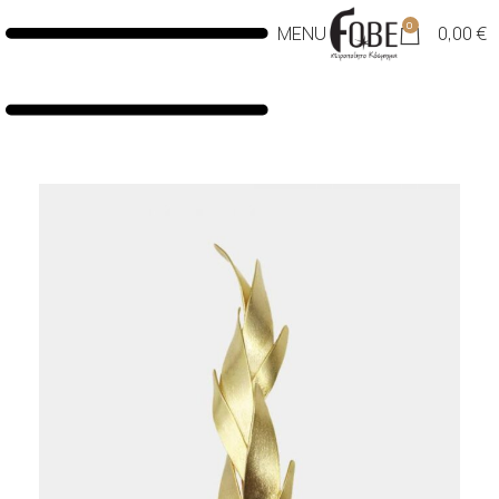
0
MENU
0,00
€