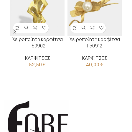
Χειροποίητη καρφίτσα
Χειροποίητη καρφίτσα
Γ50902
Γ50912
Χε
ΚΑΡΦΙΤΣΕΣ
ΚΑΡΦΙΤΣΕΣ
52,50
€
40,00
€