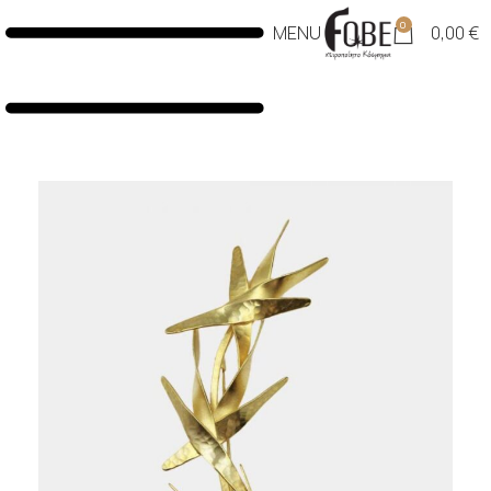
0
MENU
0,00
€