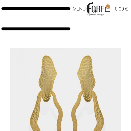
0
MENU
0,00
€