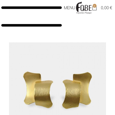
0
MENU
0,00
€