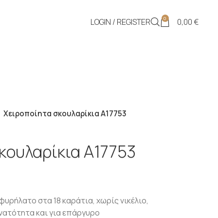
0
LOGIN / REGISTER
0,00
€
Χειροποίητα σκουλαρίκια Α17753
κουλαρίκια Α17753
ρήλατο στα 18 καράτια, χωρίς νικέλιο,
νατότητα και για επάργυρο