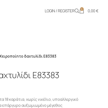
0
LOGIN / REGISTER
0,00
€
Χειροποίητο δαχτυλίδι Ε83383
αχτυλίδι Ε83383
 18 καράτια, χωρίς νικέλιο, υποαλλεργικό
για επάργυρο αυξωμιωμένο μέγεθος