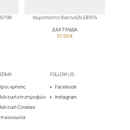
82798
Χειροποίητο δαχτυλίδι Ε83114
Χειρ
ΔΑΧΤΥΛΙΔΙΑ
37,50
€
ΗΣΙΜΑ
FOLLOW US
Όροι χρήσης
Facebook
Πολιτική επιστροφών
Instagram
ολιτική Cookies
Επικοινωνία