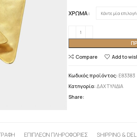
ΧΡΏΜΑ
ΠΡ
Compare
Add to wis
Κωδικός προϊόντος:
Ε83383
Κατηγορία:
ΔΑΧΤΥΛΙΔΙΑ
Share:
ΓΡΑΦΉ
ΕΠΙΠΛΈΟΝ ΠΛΗΡΟΦΟΡΊΕΣ
SHIPPING & DEL