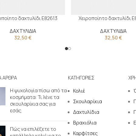
οποίητο δαχτυλίδι Ε82613
Χειροποίητο δαχτυλίδι Ε
ΔΑΧΤΥΛΙΔΙΑ
ΔΑΧΤΥΛΙΔΙΑ
32,50
€
32,50
€
Α ΑΡΘΡΑ
ΚΑΤΗΓΟΡΙΕΣ
ΧΡ
Η ψυχολογία πίσω από τα
Κολιέ
κοσμήματα: Τι λένε τα
Σκουλαρίκια
σκουλαρίκια σας για
εσάς.
Δαχτυλίδια
Π
Βραχιόλια
Πώς να επιλέξετε το
Καρφίτσες
κατάλληλο κολιέ για το