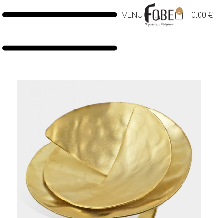
0
MENU
0,00
€