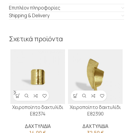
Επιπλέον πληροφορίες
Shipping & Delivery
Σχετικά προϊόντα
Χειροποίητο δαχτυλίδι
Χειροποίητο δαχτυλίδι
Χε
Ε82374
Ε82390
ΔΑΧΤΥΛΙΔΙΑ
ΔΑΧΤΥΛΙΔΙΑ
14,00
€
32,50
€