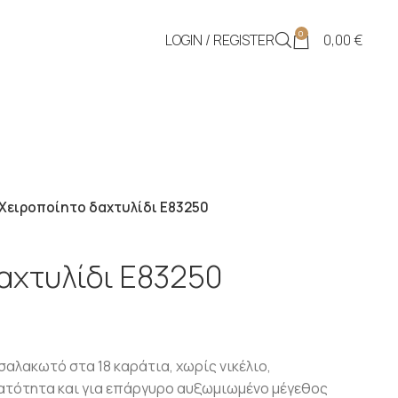
0
LOGIN / REGISTER
0,00
€
Χειροποίητο δαχτυλίδι Ε83250
αχτυλίδι Ε83250
λακωτό στα 18 καράτια, χωρίς νικέλιο,
νατότητα και για επάργυρο αυξωμιωμένο μέγεθος