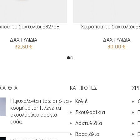
οποίητο δαχτυλίδι Ε82798
Χειροποίητο δαχτυλίδι Ε
ΔΑΧΤΥΛΙΔΙΑ
ΔΑΧΤΥΛΙΔΙΑ
32,50
€
30,00
€
Α ΑΡΘΡΑ
ΚΑΤΗΓΟΡΙΕΣ
ΧΡ
Η ψυχολογία πίσω από τα
Κολιέ
κοσμήματα: Τι λένε τα
Σκουλαρίκια
σκουλαρίκια σας για
εσάς.
Δαχτυλίδια
Π
Βραχιόλια