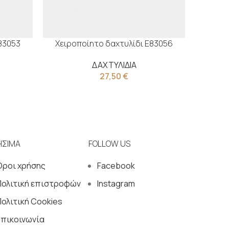
83053
Χειροποίητο δαχτυλίδι Ε83056
Χειρ
ΔΑΧΤΥΛΙΔΙΑ
27,50
€
ΗΣΙΜΑ
FOLLOW US
Όροι χρήσης
Facebook
Πολιτική επιστροφών
Instagram
ολιτική Cookies
Επικοινωνία