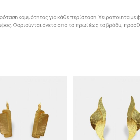
πρόταση κομψότητας για κάθε περίσταση. Χειροποίητα με 
φος. Φοριούνται άνετα από το πρωί έως το βράδυ, προσθέ