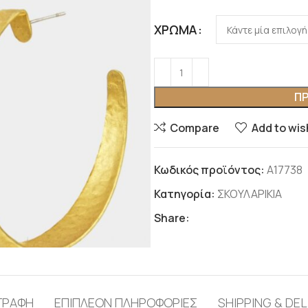
ΧΡΏΜΑ
ΠΡ
Compare
Add to wis
Κωδικός προϊόντος:
Α17738
Κατηγορία:
ΣΚΟΥΛΑΡΙΚΙΑ
Share:
ΓΡΑΦΉ
ΕΠΙΠΛΈΟΝ ΠΛΗΡΟΦΟΡΊΕΣ
SHIPPING & DEL