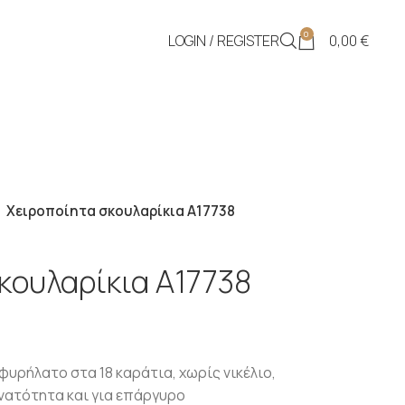
0
LOGIN / REGISTER
0,00
€
Χειροποίητα σκουλαρίκια Α17738
κουλαρίκια Α17738
ρήλατο στα 18 καράτια, χωρίς νικέλιο,
νατότητα και για επάργυρο