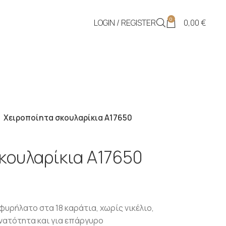
0
LOGIN / REGISTER
0,00
€
Χειροποίητα σκουλαρίκια Α17650
κουλαρίκια Α17650
ρήλατο στα 18 καράτια, χωρίς νικέλιο,
νατότητα και για επάργυρο