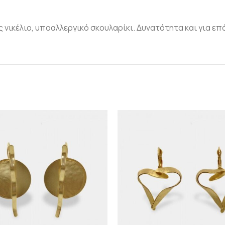
 νικέλιο, υποαλλεργικό σκουλαρίκι. Δυνατότητα και για ε