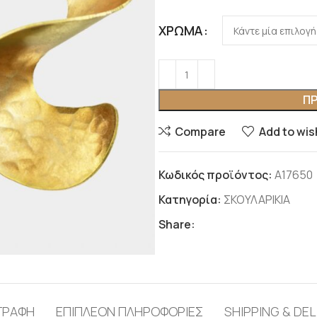
ΧΡΏΜΑ
ΠΡ
Compare
Add to wis
Κωδικός προϊόντος:
Α17650
Κατηγορία:
ΣΚΟΥΛΑΡΙΚΙΑ
Share:
ΓΡΑΦΉ
ΕΠΙΠΛΈΟΝ ΠΛΗΡΟΦΟΡΊΕΣ
SHIPPING & DEL