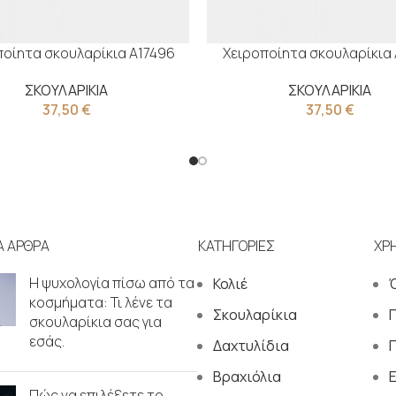
ποίητα σκουλαρίκια Α17496
Χειροποίητα σκουλαρίκια 
ΣΚΟΥΛΑΡΙΚΙΑ
ΣΚΟΥΛΑΡΙΚΙΑ
37,50
€
37,50
€
Α ΑΡΘΡΑ
ΚΑΤΗΓΟΡΙΕΣ
ΧΡ
Η ψυχολογία πίσω από τα
Κολιέ
κοσμήματα: Τι λένε τα
Σκουλαρίκια
σκουλαρίκια σας για
εσάς.
Δαχτυλίδια
Π
Βραχιόλια
Πώς να επιλέξετε το