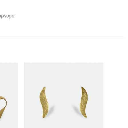
πάργυρο