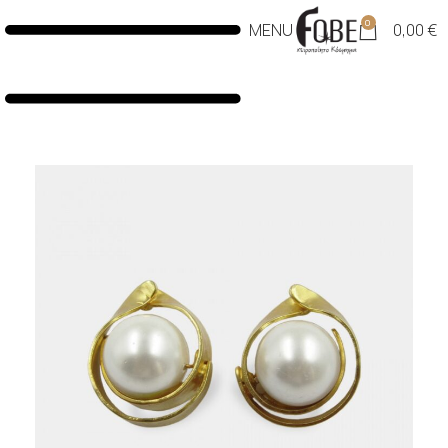
0
MENU
0,00
€